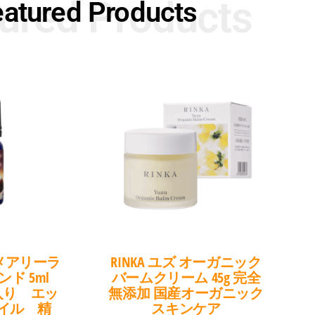
ured Products
eatured Products
ザーメアリーラ
RINKA ユズ オーガニック
ンド 5ml
バームクリーム 45g 完全
入り エッ
無添加 国産オーガニック
イル 精
スキンケア