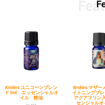
Feat
F
Kirohiro ユニコーンブレン
Kirohiro マ
ド 5ml エッセンシャルオ
イトニングブレ
イル 精油
アクアマリン
センシャルオ