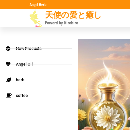
Angel Herb
天使の愛と癒し
Powerd by Kirohiro
New Products
Angel Oil
herb
coffee