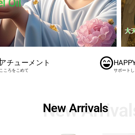
l Oil
アチューメント
HAPP
こころをこめて
サポートし
New Arrival
New Arrivals