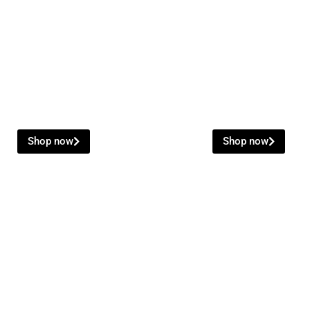
トリートメント
オイル Sale
New Arrivals
- 10%
Shop now
Shop now
Don't miss this