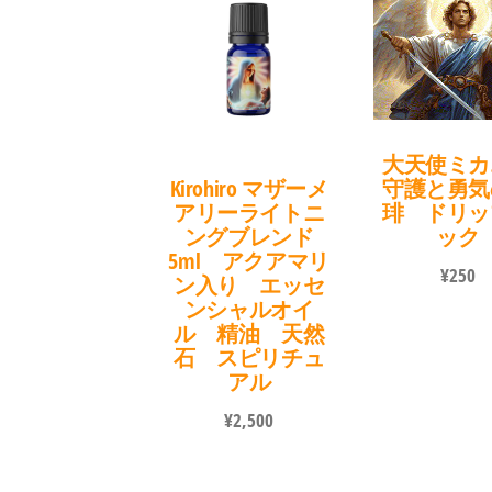
大天使ミカ
Kirohiro マザーメ
守護と勇気
アリーライトニ
琲 ドリッ
ングブレンド
ック
5ml アクアマリ
¥
250
ン入り エッセ
ンシャルオイ
ル 精油 天然
石 スピリチュ
アル
¥
2,500