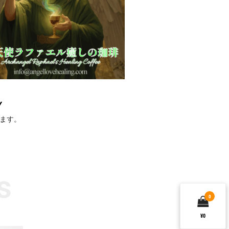
Y
ます。
s
0
¥0