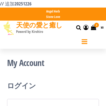
コ
// 追加20251226
ン
Angel Herb
Stone Love
テ
天使の愛と癒し
ン
0
¥0
Powerd by Kirohiro
ツ
へ
ス
キ
My Account
ッ
プ
ログイン