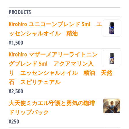
bo
tt
ail
ok
er
PRODUCTS
Kirohiro ユニコーンブレンド 5ml エ
ッセンシャルオイル 精油
¥
1,500
Kirohiro マザーメアリーライトニン
グブレンド 5ml アクアマリン入
り エッセンシャルオイル 精油 天然
石 スピリチュアル
¥
2,500
大天使ミカエル守護と勇気の珈琲
ドリップパック
¥
250