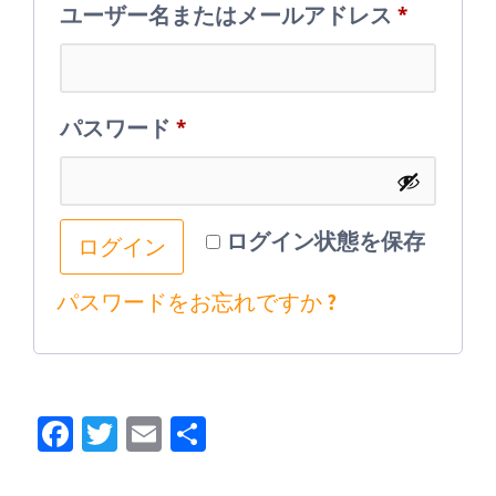
必
ユーザー名またはメールアドレス
*
須
必
パスワード
*
須
ログイン状態を保存
ログイン
パスワードをお忘れですか ?
Fa
T
E
共
ce
wi
m
有