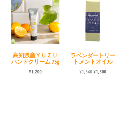
高知県産ＹＵＺＵ
ラベンダートリー
ハンドクリーム 75g
トメントオイル
元
現
¥
1,200
¥
1,540
¥
1,300
の
在
価
の
格
価
は
格
¥1,540
は
で
¥1,300
し
で