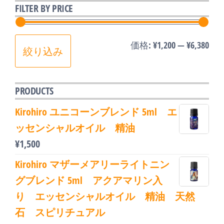
FILTER BY PRICE
た。
す。
最
最
価格:
¥1,200
—
¥6,380
絞り込み
低
高
価
価
PRODUCTS
格
格
Kirohiro ユニコーンブレンド 5ml エ
ッセンシャルオイル 精油
¥
1,500
Kirohiro マザーメアリーライトニン
グブレンド 5ml アクアマリン入
り エッセンシャルオイル 精油 天然
石 スピリチュアル