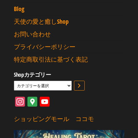
Blog
天使の愛と癒しShop
お問い合わせ
プライバシーポリシー
特定商取引法に基づく表記
Shopカテゴリー
カ
テ
ゴ
In
G
Yo
リ
st
oo
uT
ー
を
ショッピングモール ココモ
ag
gl
ub
選
択
ra
e
e