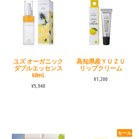
ユズ オーガニック
高知県産ＹＵＺＵ
ダブルエッセンス
リップクリーム
60mL
¥
1,200
¥
5,940
セール