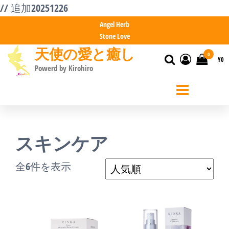
コ
// 追加20251226
ン
Angel Herb
Stone Love
テ
天使の愛と癒し
ン
0
¥0
Powerd by Kirohiro
ツ
へ
ス
キ
スキンケア
ッ
プ
人
全6件を表示
気
順