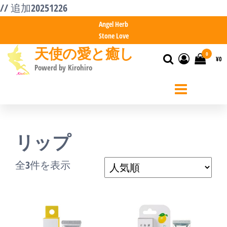
コ
// 追加20251226
ン
Angel Herb
Stone Love
テ
天使の愛と癒し
ン
0
¥0
Powerd by Kirohiro
ツ
へ
ス
キ
リップ
ッ
プ
人
全3件を表示
気
順