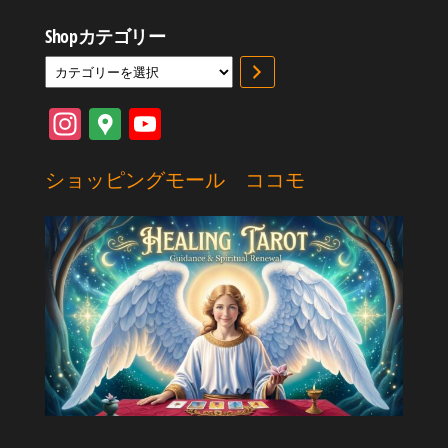
Shopカテゴリー
カ
テ
ゴ
In
G
Yo
リ
st
oo
uT
ー
を
ショッピングモール ココモ
ag
gl
ub
選
択
ra
e
e
m
M
Ch
ap
an
s
ne
l